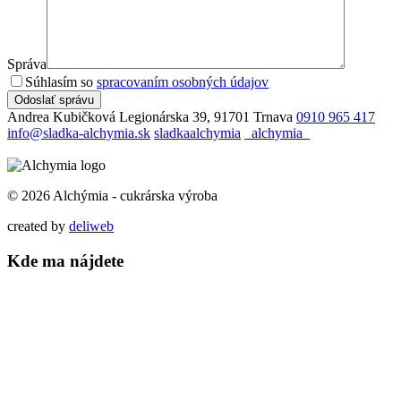
Správa
Súhlasím so
spracovaním osobných údajov
Odoslať správu
Andrea Kubičková
Legionárska 39, 91701 Trnava
0910 965 417
info@sladka-alchymia.sk
sladkaalchymia
_alchymia_
© 2026 Alchýmia - cukrárska výroba
created by
deliweb
Kde ma nájdete