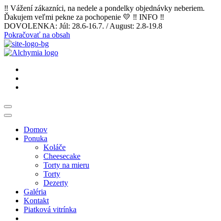
‼️ Vážení zákazníci, na nedele a pondelky objednávky neberiem.
Ďakujem veľmi pekne za pochopenie 💛 ‼️ INFO ‼️
DOVOLENKA: Júl: 28.6-16.7. / August: 2.8-19.8
Pokračovať na obsah
Domov
Ponuka
Koláče
Cheesecake
Torty na mieru
Torty
Dezerty
Galéria
Kontakt
Piatková vitrínka