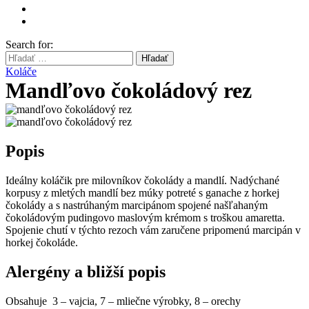
Search for:
Hľadať
Koláče
Mandľovo čokoládový rez
Popis
Ideálny koláčik pre milovníkov čokolády a mandlí. Nadýchané
korpusy z mletých mandlí bez múky potreté s ganache z horkej
čokolády a s nastrúhaným marcipánom spojené našľahaným
čokoládovým pudingovo maslovým krémom s troškou amaretta.
Spojenie chutí v týchto rezoch vám zaručene pripomenú marcipán v
horkej čokoláde.
Alergény a bližší popis
Obsahuje 3 – vajcia, 7 – mliečne výrobky, 8 – orechy